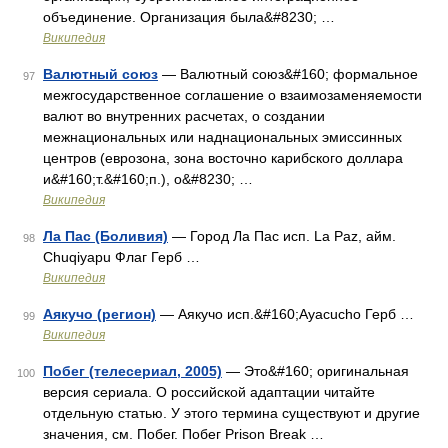
объединение. Организация была&#8230; …
Википедия
Валютный союз
— Валютный союз&#160; формальное
97
межгосударственное соглашение о взаимозаменяемости
валют во внутренних расчетах, о создании
межнациональных или наднациональных эмиссинных
центров (еврозона, зона восточно карибского доллара
и&#160;т.&#160;п.), о&#8230; …
Википедия
Ла Пас (Боливия)
— Город Ла Пас исп. La Paz, айм.
98
Chuqiyapu Флаг Герб …
Википедия
Аякучо (регион)
— Аякучо исп.&#160;Ayacucho Герб …
99
Википедия
Побег (телесериал, 2005)
— Это&#160; оригинальная
100
версия сериала. О российской адаптации читайте
отдельную статью. У этого термина существуют и другие
значения, см. Побег. Побег Prison Break …