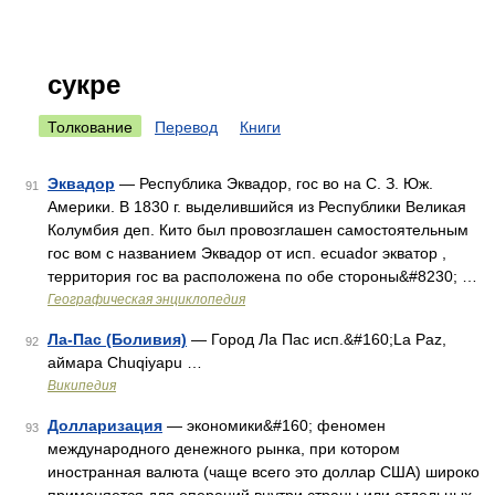
сукре
Толкование
Перевод
Книги
Эквадор
— Республика Эквадор, гос во на С. З. Юж.
91
Америки. В 1830 г. выделившийся из Республики Великая
Колумбия деп. Кито был провозглашен самостоятельным
гос вом с названием Эквадор от исп. ecuador экватор ,
территория гос ва расположена по обе стороны&#8230; …
Географическая энциклопедия
Ла-Пас (Боливия)
— Город Ла Пас исп.&#160;La Paz,
92
аймара Chuqiyapu …
Википедия
Долларизация
— экономики&#160; феномен
93
международного денежного рынка, при котором
иностранная валюта (чаще всего это доллар США) широко