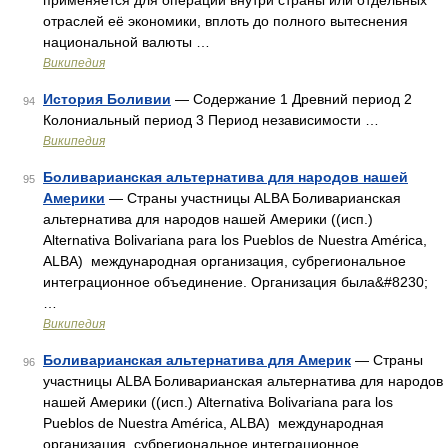
применяется для операций внутри страны или отдельных
отраслей её экономики, вплоть до полного вытеснения
национальной валюты …
Википедия
История Боливии
— Содержание 1 Древний период 2
94
Колониальный период 3 Период независимости …
Википедия
Боливарианская альтернатива для народов нашей
95
Америки
— Страны участницы ALBA Боливарианская
альтернатива для народов нашей Америки ((исп.)
Alternativa Bolivariana para los Pueblos de Nuestra América,
ALBA) международная организация, субрегиональное
интеграционное объединение. Организация была&#8230;
…
Википедия
Боливарианская альтернатива для Америк
— Страны
96
участницы ALBA Боливарианская альтернатива для народов
нашей Америки ((исп.) Alternativa Bolivariana para los
Pueblos de Nuestra América, ALBA) международная
организация, субрегиональное интеграционное